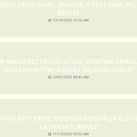
ÉGEK LELKI OKAI - AMIKOR A TEST MÁR H
BESZÉL
12/14/2025 10:35 AM
ÉN MANIFESZTÁCIÓS UTAM: HOGYAN TANU
MEGTEREMTENI A SAJÁT VALÓSÁGOMAT?
12/01/2025 08:45 AM
DATALATTI EREJE: HOGYAN FORMÁLJA ÉLET
LÁTHATATLANUL?
11/12/2025 09:55 AM